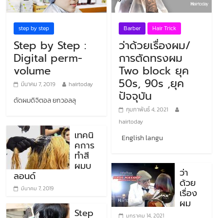
step by step
Barber
Hair Trick
Step by Step :
ว่าด้วยเรื่องผม/
Digital perm-
การตัดทรงผม
volume
Two block ยุค
50s, 90s ,ยุค
มีนาคม 7, 2019
hairtoday
ปัจจุบัน
ดัดผมดิจิตอล ยกวอลลุ
กุมภาพันธ์ 4, 2021
hairtoday
เทคนิ
English langu
คการ
ทำสี
ผมบ
ว่า
ลอนด์
ด้วย
มีนาคม 7, 2019
เรื่อง
ผม
Step
มกราคม 14, 2021