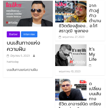
จาก
ก้าวสู่
ก้าว
ตำนาน
ชีวิตต้องสู้ของ… อ.โก้
สราวุฒิ พูลทอง
Barber
interview
พฤษภาคม 27, 2023
บนเส้นทางแห่ง
ความฝัน
It’s
My
มิถุนายน 5, 2023
Life
hairtoday
บนเส้นทางแห่งความฝัน
พฤษภาคม 10, 2023
ด
เปลี่ยน
บนเส้น
ทาง
ชีวิต..อาจารย์นิด เกรียง