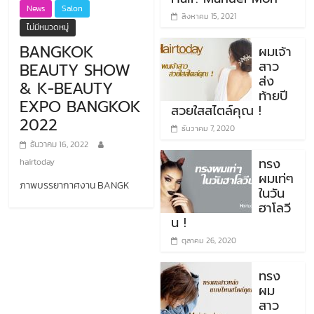
News
Salon
สิงหาคม 15, 2021
ไม่มีหมวดหมู่
BANGKOK
ผมเจ้า
สาว
BEAUTY SHOW
ส่ง
& K-BEAUTY
ท้ายปี
EXPO BANGKOK
สวยใสสไตล์คุณ !
2022
ธันวาคม 7, 2020
ธันวาคม 16, 2022
ทรง
hairtoday
ผมเท่ๆ
ภาพบรรยากาศงาน BANGK
ในวัน
ฮาโลวี
น !
ตุลาคม 26, 2020
ทรง
ผม
สาว