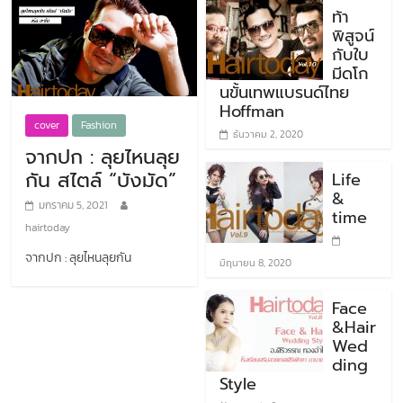
ท้า
พิสูจน์
กับใบ
มีดโก
นขั้นเทพแบรนด์ไทย
Hoffman
cover
Fashion
ธันวาคม 2, 2020
จากปก : ลุยไหนลุย
กัน สไตล์ “บังมัด”
Life
&
มกราคม 5, 2021
time
hairtoday
จากปก : ลุยไหนลุยกัน
มิถุนายน 8, 2020
Face
&Hair
Wed
ding
Style