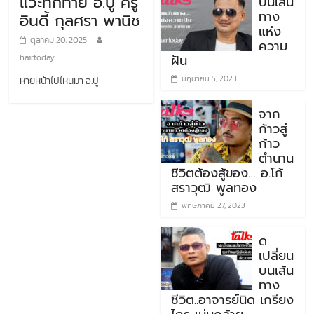
แวะทักทาย อ.ปู ครู
บนเส้น
ทาง
อินดี้ กุลศรา พานิช
แห่ง
ตุลาคม 20, 2025
ความ
ฝัน
hairtoday
มิถุนายน 5, 2023
หายหน้าไปไหนมา อ.ปู
จาก
ก้าวสู่
ก้าว
ตำนาน
ชีวิตต้องสู้ของ… อ.โก้
สราวุฒิ พูลทอง
พฤษภาคม 27, 2023
ด
เปลี่ยน
บนเส้น
ทาง
ชีวิต..อาจารย์นิด เกรียง