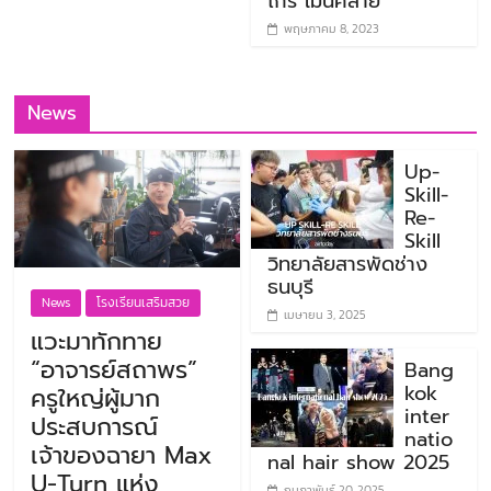
ไกร เม่นคล้าย
พฤษภาคม 8, 2023
News
Up-
Skill-
Re-
Skill
วิทยาลัยสารพัดช่าง
ธนบุรี
News
โรงเรียนเสริมสวย
เมษายน 3, 2025
แวะมาทักทาย
“อาจารย์สถาพร”
Bang
kok
ครูใหญ่ผู้มาก
inter
ประสบการณ์
natio
เจ้าของฉายา Max
nal hair show 2025
U-Turn แห่ง
กุมภาพันธ์ 20, 2025