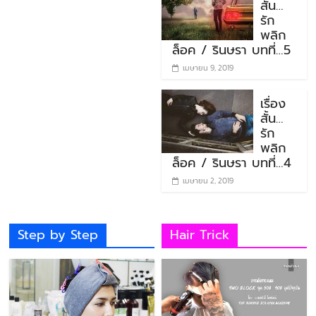
สั้น…
รัก
พลิก
ล็อค / รินษรา บทที่…5
เมษายน 9, 2019
เรื่อง
สั้น…
รัก
พลิก
ล็อค / รินษรา บทที่…4
เมษายน 2, 2019
Step by Step
Hair Trick