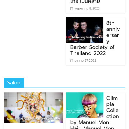
ไกร เม่นคล้าย
พฤษภาคม 8, 2023
8th
anniv
ersar
y
Barber Society of
Thailand 2022
ตุลาคม 27, 2022
Salon
Olim
pia
Colle
ction
by Manuel Mon
Hair: Manuel Mon