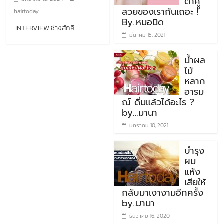
ตาคูู่
สวยของเรากันเถอะ !
hairtoday
By..หมอนิด
INTERVIEW ช่างสักคิ
มีนาคม 15, 2021
น้ำผล
ไม้
หลาก
อารม
ณ์ ดื่มแล้วได้อะไร ?
by…มานา
มกราคม 10, 2021
บำรุง
ผม
แห้ง
เสียให้
กลับมาเงางามอีกครั้ง
by..มานา
ธันวาคม 16, 2020