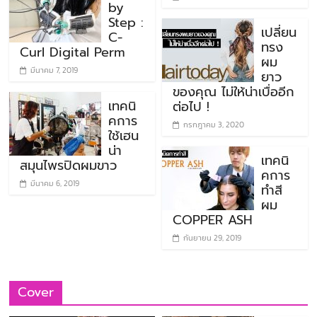
by
Step :
เปลี่ยน
C-
ทรง
Curl Digital Perm
ผม
มีนาคม 7, 2019
ยาว
ของคุณ ไม่ให้น่าเบื่ออีก
เทคนิ
ต่อไป !
คการ
กรกฎาคม 3, 2020
ใช้เฮน
น่า
เทคนิ
สมุนไพรปิดผมขาว
คการ
มีนาคม 6, 2019
ทำสี
ผม
COPPER ASH
กันยายน 29, 2019
Cover