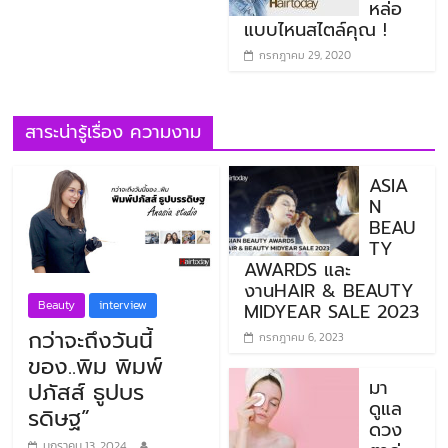
หล่อ
แบบไหนสไตล์คุณ !
กรกฎาคม 29, 2020
สาระน่ารู้เรื่อง ความงาม
ASIA
N
BEAU
TY
AWARDS และ
งานHAIR & BEAUTY
Beauty
interview
MIDYEAR SALE 2023
กว่าจะถึงวันนี้
กรกฎาคม 6, 2023
ของ..พิม พิมพ์
มา
ปภัสส์ ธูปบร
ดูแล
รดิษฐ”
ดวง
มกราคม 13, 2024