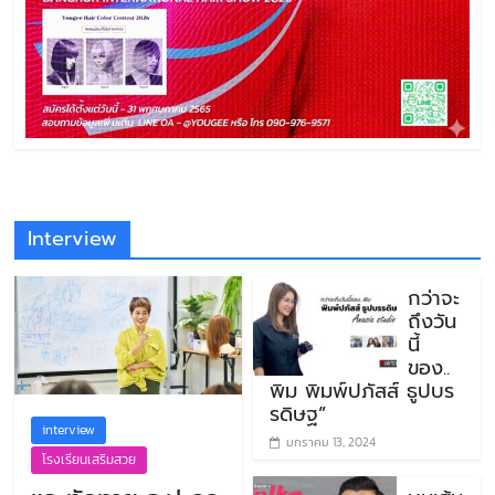
Interview
กว่าจะ
ถึงวัน
นี้
ของ..
พิม พิมพ์ปภัสส์ ธูปบร
รดิษฐ”
interview
มกราคม 13, 2024
โรงเรียนเสริมสวย