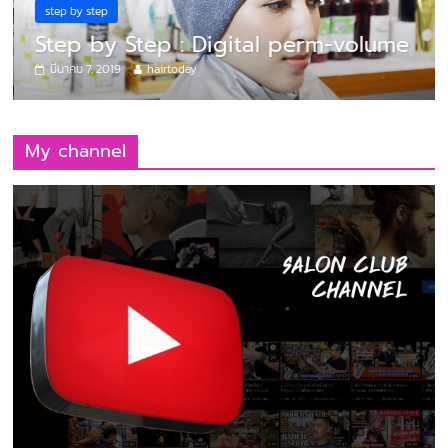
step by step
Step by Step : Digital perm-volume
มีนาคม 7, 2019
hairtoday
My channel