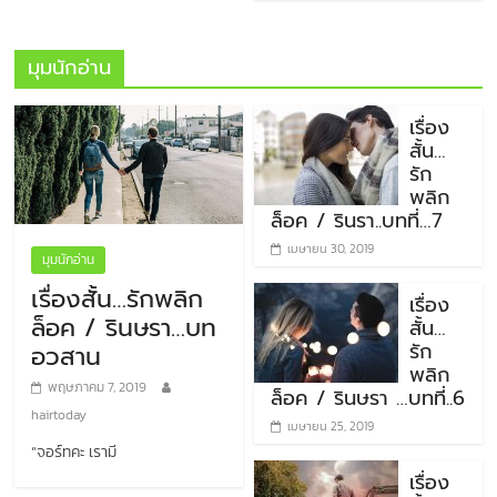
มุมนักอ่าน
เรื่อง
สั้น…
รัก
พลิก
ล็อค / รินรา..บทที่…7
เมษายน 30, 2019
มุมนักอ่าน
เรื่องสั้น…รักพลิก
เรื่อง
ล็อค / รินษรา…บท
สั้น…
รัก
อวสาน
พลิก
พฤษภาคม 7, 2019
ล็อค / รินษรา …บทที่..6
hairtoday
เมษายน 25, 2019
“จอร์ทคะ เรามี
เรื่อง