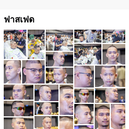
ฟาสเฟด