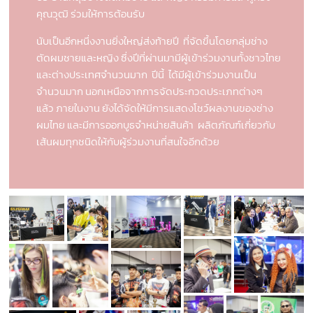
คุณวุฒิ ร่วมให้การต้อนรับ
นับเป็นอีกหนึ่งงานยิ่งใหญ่ส่งท้ายปี ที่จัดขึ้นโดยกลุ่มช่าง
ตัดผมชายและหญิง ซึ่งปีที่ผ่านมามีผู้เข้าร่วมงานทั้งชาวไทย
และต่างประเทศจำนวนมาก ปีนี้ ได้มีผู้เข้าร่วมงานเป็น
จำนวนมาก นอกเหนือจากการจัดประกวดประเภทต่างๆ
แล้ว ภายในงาน ยังได้จัดให้มีการแสดงโชว์ผลงานของช่าง
ผมไทย และมีการออกบูธจำหน่ายสินค้า ผลิตภัณฑ์เกี่ยวกับ
เส้นผมทุกชนิดให้กับผู้ร่วมงานที่สนใจอีกด้วย