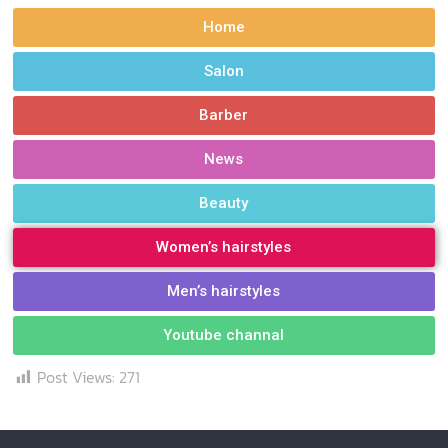
Home
Salon
Barber
News
Beauty
Women’s hairstyles
Men’s hairstyles
Youtube channal
Post Views:
271