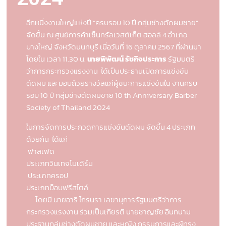
อีกหนึ่งงานใหญ่แห่งปี “ครบรอบ 10 ปี กลุ่มช่างตัดผมชาย”
จัดขึ้น ณ ศูนย์การค้าเซ็นทรัลเวสต์เก็ต ฮอลล์ 4 อำเภอ
บางใหญ่ จังหวัดนนทบุรี เมื่อวันที่ 16 ตุลาคม 2567 ที่ผ่านมา
โดยใน เวลา 11.30 น.
นายพิพัฒน์ รัชกิจประการ
รัฐมนตรี
ว่าการกระทรวงแรงงาน ได้เป็นประธานเปิดการแข่งขัน
ตัดผม และมอบถ้วยรางวัลแก่ผู้ชนะการแข่งขันใน งานครบ
รอบ 10 ปี กลุ่มช่างตัดผมชาย 10 th Anniversary Barber
Society of Thailand 2024
ในการจัดการประกวดการแข่งขันตัดผม จัดขึ้น 4 ประเภท
ด้วยกัน ได้แก่
ฟาสเฟด
ประเภทวินเทจโมเดิร์น
ประเภทครอป
ประเภทบ็อบฟรีสไตล์
โดยมี นายอารี ไกรนรา เลขานุการรัฐมนตรีว่าการ
กระทรวงแรงงาน ร่วมเป็นเกียรติ นายชาญชัย อินทนาม
ประธานกลุ่มช่างตัดผมชาย และหญิง กรรมการและผู้ทรง