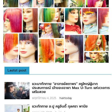
Lastst post
แวะมาทักทาย “อาจารย์สถาพร” ครูใหญ่ผู้มาก
ประสบการณ์ เจ้าของฉายา Max U-Turn แห่งวงการ
เสริมสวย
พฤศจิกายน 4, 2025
hairtoday
แวะทักทาย อ.ปู ครูอินดี้ กุลศรา พานิช