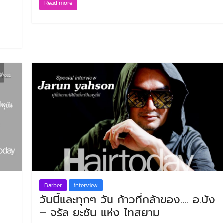
Read more
Barber
interview
วันนี้และทุกๆ วัน ก้าวที่กล้าของ…. อ.บัง
– จรัล ยะซัน แห่ง ไทสยาม
step by step
step by step