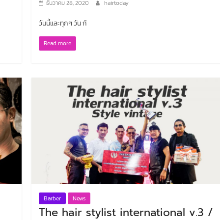
Step by Step : Digital
้เฮนน่าสมุนไพรปิด
ธันวาคม 28, 2020
hairtoday
perm-volume
วันนี้และทุกๆ วัน ก้
มีนาคม 7, 2019
hairtoday
hairtoday
Read more
Barber
News
The hair stylist international v.3 /