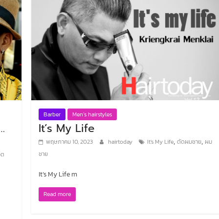
Barber
Men’s hairstyles
ง…
It’s My Life
,
,
พฤษภาคม 10, 2023
hairtoday
It's My Life
ตัดผมชาย
ผม
ชาย
ิต
It’s My Life m
Read more