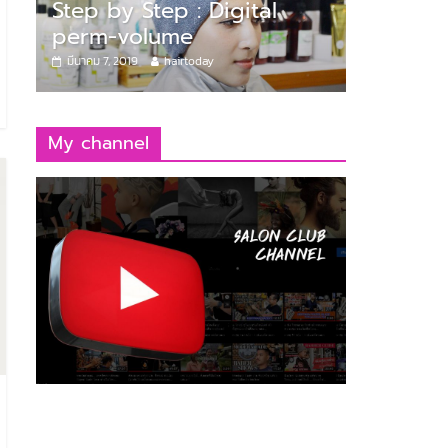
Pro HD Thailand
step by step
Step by
เทคนิคการทำสีผมบลอนด์
Digital
มีนาคม 7, 2019
hairtoday
มีนาคม 7, 201
My channel