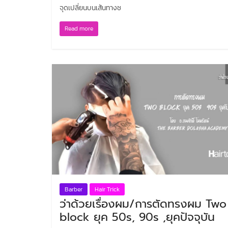
จุดเปลี่ยนบนเส้นทางช
Read more
Barber
Hair Trick
ว่าด้วยเรื่องผม/การตัดทรงผม Two
block ยุค 50s, 90s ,ยุคปัจจุบัน
Pro HD Thailand