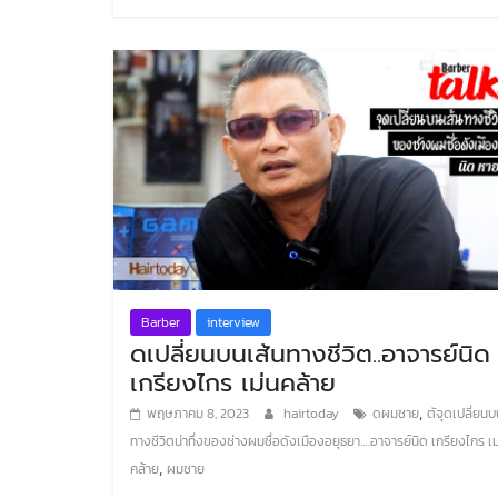
Barber
interview
ดเปลี่ยนบนเส้นทางชีวิต..อาจารย์นิด
เกรียงไกร เม่นคล้าย
,
พฤษภาคม 8, 2023
hairtoday
ดผมชาย
ตัจุดเปลี่ยนบ
ทางชีวิตน่าทึ่งของช่างผมชื่อดังเมืองอยุธยา….อาจารย์นิด เกรียงไกร เม
,
คล้าย
ผมชาย